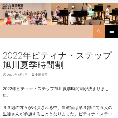
なかた音楽教室
旭川市末広のピアノ教室
Search
SKIP
PRIMAR
TO
MENU
CONTENT
2022年ピティナ・ステップ
旭川夏季時間割
2022年6月1日
中田智美
2022年ピティナ・ステップ旭川夏季時間割が決まりまし
た。
６３組の方々が出演される中、当教室は第３部にて５人の
生徒さんが参加することとなりました。ピティナ・ステッ