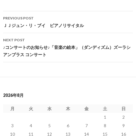
Post
PREVIOUS POST
navigation
ＪＪジュン・リ・ブイ ピアノリサイタル
NEXT POST
♪コンサートのお知らせ♪「音楽の絵本」（ダンディズム）ズーラシ
アンブラス コンサート
2026年8月
月
火
水
木
金
土
日
1
2
3
4
5
6
7
8
9
10
11
12
13
14
15
16