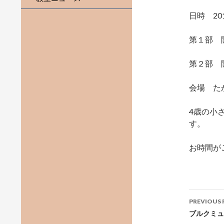
日時 201
第１部 開
第２部 開
会場 た
4歳の小
す。
お時間が
Post
PREVIOUS 
navig
ブルクミュ