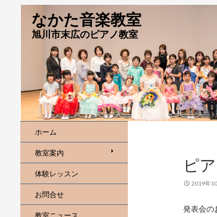
なかた音楽教室
旭川市末広のピアノ教室
ホーム
教室案内
ピア
体験レッスン
2019年1
お問合せ
発表会の
教室ニュース