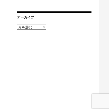
アーカイブ
ア
ー
カ
イ
ブ