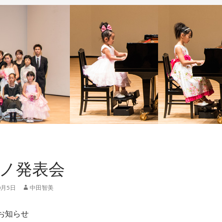
ノ発表会
0月5日
中田智美
お知らせ