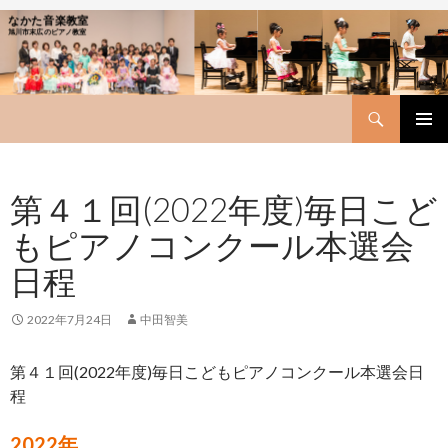
なかた音楽教室
旭川市末広のピアノ教室
Search
SKIP
PRIMAR
TO
MENU
CONTENT
第４１回(2022年度)毎日こど
もピアノコンクール本選会
日程
2022年7月24日
中田智美
第４１回(2022年度)毎日こどもピアノコンクール本選会日
程
2022年