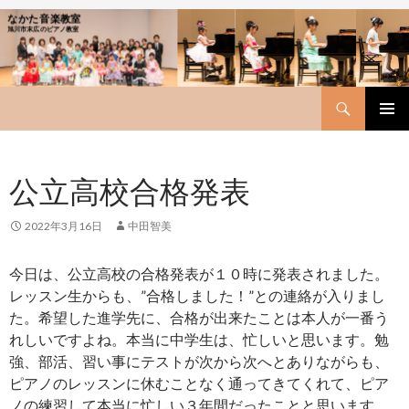
なかた音楽教室
旭川市末広のピアノ教室
Search
SKIP
PRIMAR
TO
MENU
CONTENT
公立高校合格発表
2022年3月16日
中田智美
今日は、公立高校の合格発表が１０時に発表されました。
レッスン生からも、”合格しました！”との連絡が入りまし
た。希望した進学先に、合格が出来たことは本人が一番う
れしいですよね。本当に中学生は、忙しいと思います。勉
強、部活、習い事にテストが次から次へとありながらも、
ピアノのレッスンに休むことなく通ってきてくれて、ピア
ノの練習して本当に忙しい３年間だったことと思います。