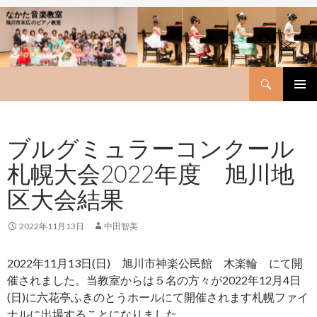
なかた音楽教室
旭川市末広のピアノ教室
Search
SKIP
PRIMAR
TO
MENU
CONTENT
ブルグミュラーコンクール
札幌大会2022年度 旭川地
区大会結果
2022年11月13日
中田智美
2022年11月13日(日) 旭川市神楽公民館 木楽輪 にて開
催されました。当教室からは５名の方々が2022年12月4日
(日)に六花亭ふきのとうホールにて開催されます札幌ファイ
ナルに出場することになりました。