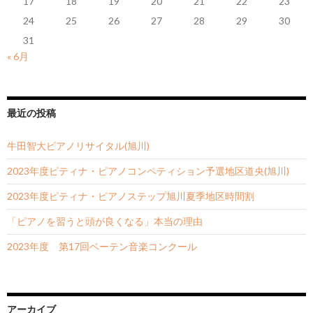
17
18
19
20
21
22
23
24
25
26
27
28
29
30
31
« 6月
最近の投稿
牛田智大ピアノリサイタル(旭川)
2023年度ピティナ・ピアノコンペティション予選地区道央(旭川)
2023年度ピティナ・ピアノステップ旭川夏季地区時間割
「ピアノを習うと頭が良くなる」本当の理由
2023年度 第17回ベーテン音楽コンクール
アーカイブ