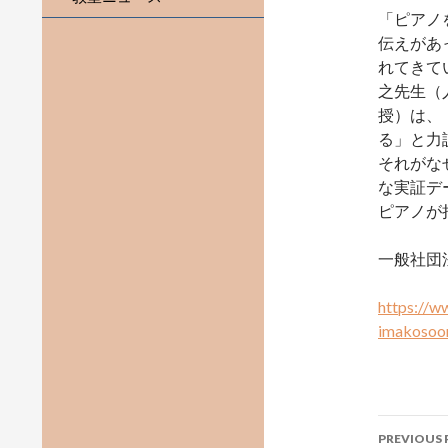
「ピアノ
伝えがあ
れてきて
之先生（
授）は、
る」と力
それがな
な実証デ
ピアノが
一般社団
https://ww
imakosoo
Post
PREVIOUS 