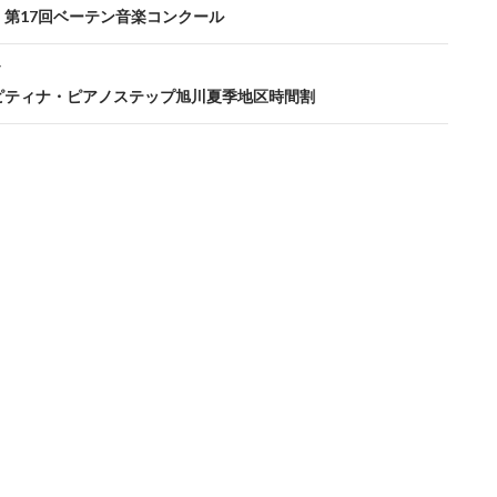
ation
度 第17回ベーテン音楽コンクール
T
度ピティナ・ピアノステップ旭川夏季地区時間割