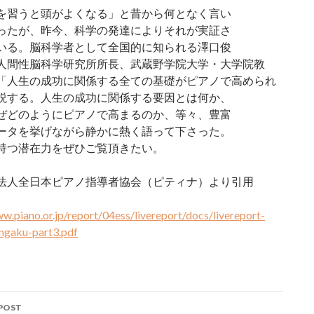
を習うと頭がよくなる」と昔から何となく言い
ったが、昨今、科学の発達によりそれが実証さ
いる。脳科学者として全国的に知られる澤口俊
人間性脳科学研究所所長、武蔵野学院大学・大学院教
「人生の成功に関係する全ての基礎がピアノで高められ
説する。人生の成功に関係する要因とは何か、
ぜどのようにピアノで高まるのか、等々、豊富
ータを挙げながら静かに熱く語って下さった。
持つ潜在力をぜひご覧頂きたい。
法人全日本ピアノ指導者協会（ピティナ）より引用
w.piano.or.jp/report/04ess/livereport/docs/livereport-
ngaku-part3.pdf
POST