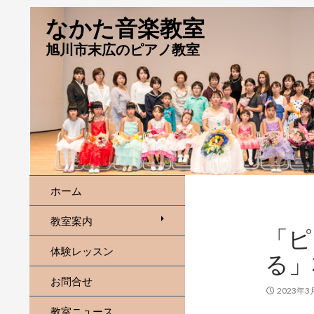
なかた音楽教室
旭川市末広のピアノ教室
ホーム
教室案内
「ピ
体験レッスン
る」
お問合せ
2023年3
教室ニュース