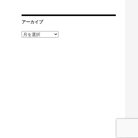
アーカイブ
ア
ー
カ
イ
ブ